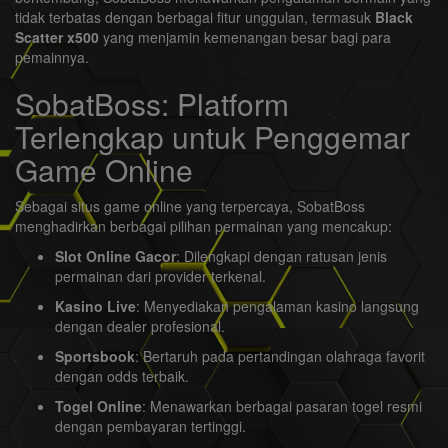
tidak terbatas dengan berbagai fitur unggulan, termasuk
Black
Scatter x500
yang menjamin kemenangan besar bagi para
pemainnya.
SobatBoss: Platform
Terlengkap untuk Penggemar
Game Online
Sebagai situs game online yang terpercaya, SobatBoss
menghadirkan berbagai pilihan permainan yang mencakup:
Slot Online Gacor
: Dilengkapi dengan ratusan jenis
permainan dari provider terkenal.
Kasino Live
: Menyediakan pengalaman kasino langsung
dengan dealer profesional.
Sportsbook
: Bertaruh pada pertandingan olahraga favorit
dengan odds terbaik.
Togel Online
: Menawarkan berbagai pasaran togel resmi
dengan pembayaran tertinggi.