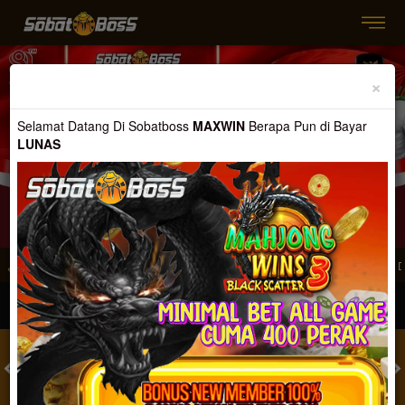
Previous
Nex
×
Selamat Datang Di Sobatboss
MAXWIN
Berapa Pun di Bayar
LUNAS
udi Slot Online Terbaik Resmi dan Terpercaya 100% Pasti Bayar
Selamat Datan
MASUK
DAFTAR
TOGEL
SLOT
LIVE CASINO
SPORT
SABUNG AYAM
TEM