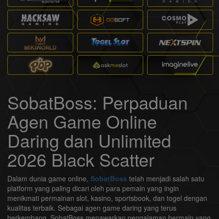
SobatBoss: Perpaduan
Agen Game Online
Daring dan Unlimited
2026 Black Scatter
Dalam dunia game online,
SobatBoss
telah menjadi salah satu
platform yang paling dicari oleh para pemain yang ingin
menikmati permainan slot, kasino, sportsbook, dan togel dengan
kualitas terbaik. Sebagai agen game daring yang terus
berkembang, SobatBoss menawarkan pengalaman bermain yang