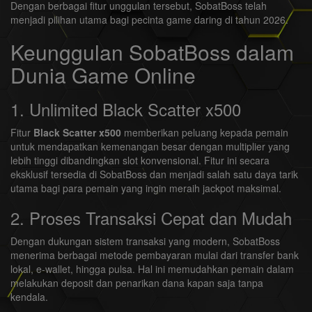
Dengan berbagai fitur unggulan tersebut, SobatBoss telah
menjadi pilihan utama bagi pecinta game daring di tahun 2026.
Keunggulan SobatBoss dalam
Dunia Game Online
1. Unlimited Black Scatter x500
Fitur
Black Scatter x500
memberikan peluang kepada pemain
untuk mendapatkan kemenangan besar dengan multiplier yang
lebih tinggi dibandingkan slot konvensional. Fitur ini secara
eksklusif tersedia di SobatBoss dan menjadi salah satu daya tarik
utama bagi para pemain yang ingin meraih jackpot maksimal.
2. Proses Transaksi Cepat dan Mudah
Dengan dukungan sistem transaksi yang modern, SobatBoss
menerima berbagai metode pembayaran mulai dari transfer bank
lokal, e-wallet, hingga pulsa. Hal ini memudahkan pemain dalam
melakukan deposit dan penarikan dana kapan saja tanpa
kendala.